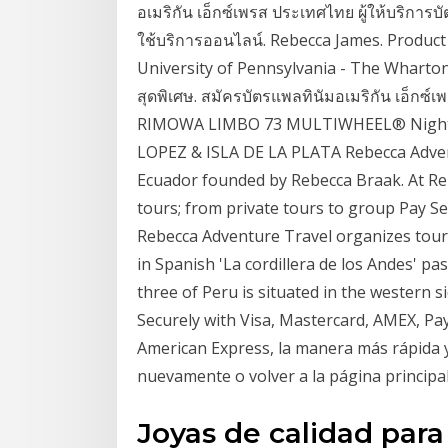
อเมริกัน เอ็กซ์เพรส ประเทศไทย ผู้ให้บริการบ
ใช้บริการออนไลน์. Rebecca James. Product
University of Pennsylvania - The Wharton
สุดพิเศษ. สมัครบัตรแพลทินัมอเมริกัน เอ็กซ์
RIMOWA LIMBO 73 MULTIWHEEL® Night 
LOPEZ & ISLA DE LA PLATA Rebecca Advent
Ecuador founded by Rebecca Braak. At Reb
tours; from private tours to group Pay S
Rebecca Adventure Travel organizes tours 
in Spanish 'La cordillera de los Andes' 
three of Peru is situated in the western si
Securely with Visa, Mastercard, AMEX, Pay
American Express, la manera más rápida y 
nuevamente o volver a la página principa
Joyas de calidad para