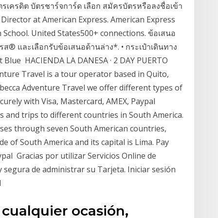
ัตรเครดิต บัตรชาร์จการ์ด เลือก สมัครบัตรหรือลงชื่อเข้า
 Director at American Express. American Express
 School. United States500+ connections. ข้อเสนอ
เพรส® และเลือกรับข้อเสนอด้านล่าง*. • กระเป๋าเดินทาง
Blue HACIENDA LA DANESA · 2 DAY PUERTO
ure Travel is a tour operator based in Quito,
ecca Adventure Travel we offer different types of
ecurely with Visa, Mastercard, AMEX, Paypal
and trips to different countries in South America.
passes through seven South American countries,
de of South America and its capital is Lima. Pay
pal Gracias por utilizar Servicios Online de
segura de administrar su Tarjeta. Iniciar sesión
l
 cualquier ocasión,