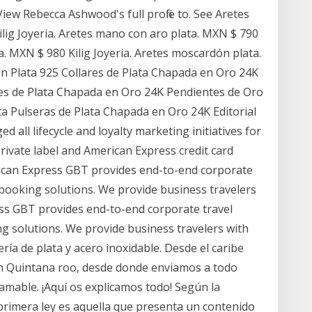
ew Rebecca Ashwood's full profile to. See Aretes
lig Joyeria. Aretes mano con aro plata. MXN $ 790
ta. MXN $ 980 Kilig Joyeria. Aretes moscardón plata.
ón Plata 925 Collares de Plata Chapada en Oro 24K
es de Plata Chapada en Oro 24K Pendientes de Oro
ta Pulseras de Plata Chapada en Oro 24K Editorial
all lifecycle and loyalty marketing initiatives for
private label and American Express credit card
rican Express GBT provides end-to-end corporate
booking solutions. We provide business travelers
s GBT provides end-to-end corporate travel
 solutions. We provide business travelers with
ía de plata y acero inoxidable. Desde el caribe
n Quintana roo, desde donde enviamos a todo
mable. ¡Aquí os explicamos todo! Según la
 primera ley es aquella que presenta un contenido