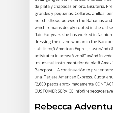
de plata y chapadas en oro. Bisutería. Pre
grandes y pequeñas. Collares, anillos, p
her childhood between the Bahamas and P
which remains deeply rooted in the old sen
flair. For years she has worked in fashion
dressing the divine woman in the Bancpost 
sub licenţă American Expres, susţinând că
activitatea în această zonă" având în vede
Insuccesul instrumentelor de plată Amex în
Bancpost … A continuación te presentamos
una. Tarjeta American Express. Cuota anu
(2,880 pesos aproximadamente CONTAC
CUSTOMER SERVICE info@rebeccaderave
Rebecca Adventur