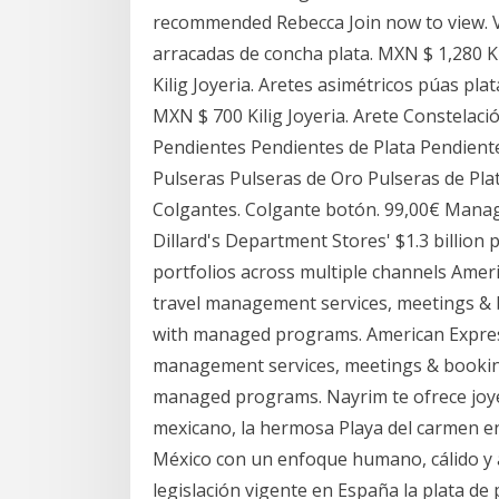
recommended Rebecca Join now to view. Vi
arracadas de concha plata. MXN $ 1,280 Ki
Kilig Joyeria. Aretes asimétricos púas pla
MXN $ 700 Kilig Joyeria. Arete Constelaci
Pendientes Pendientes de Plata Pendient
Pulseras Pulseras de Oro Pulseras de Pla
Colgantes. Colgante botón. 99,00€ Managed 
Dillard's Department Stores' $1.3 billion 
portfolios across multiple channels Ame
travel management services, meetings & 
with managed programs. American Expres
management services, meetings & booking
managed programs. Nayrim te ofrece joyer
mexicano, la hermosa Playa del carmen e
México con un enfoque humano, cálido y a
legislación vigente en España la plata de