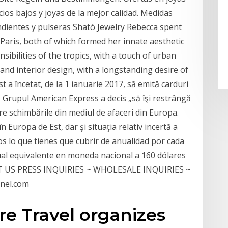
cios bajos y joyas de la mejor calidad. Medidas
endientes y pulseras Sható Jewelry Rebecca spent
aris, both of which formed her innate aesthetic
sibilities of the tropics, with a touch of urban
 and interior design, with a longstanding desire of
a încetat, de la 1 ianuarie 2017, să emită carduri
 Grupul American Express a decis „să îşi restrângă
re schimbările din mediul de afaceri din Europa.
 Europa de Est, dar şi situaţia relativ incertă a
 lo que tienes que cubrir de anualidad por cada
al equivalente en moneda nacional a 160 dólares
T US PRESS INQUIRIES ~ WHOLESALE INQUIRIES ~
nel.com
e Travel organizes