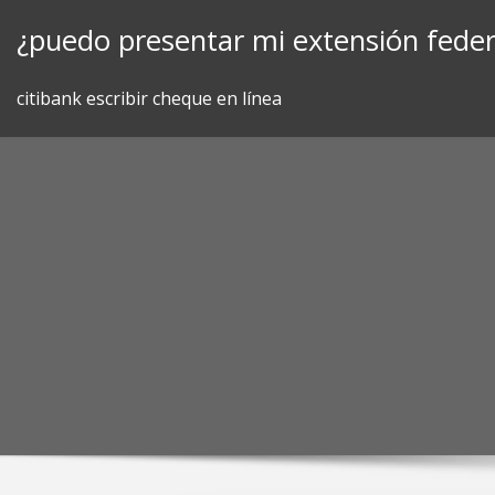
Skip
¿puedo presentar mi extensión federa
to
content
citibank escribir cheque en línea